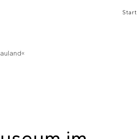
Start
useum im